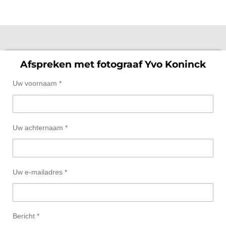
Hot Models agency
Ga
direct
naar
de
hoofdinhoud
Afspreken met fotograaf Yvo Koninck
Uw voornaam *
Uw achternaam *
Uw e-mailadres *
Bericht *